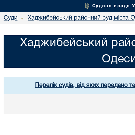
Судова влада 
Суди
Хаджибейський районний суд міста 
•
Хаджибейський райо
Одес
Перелік судів, від яких передано т