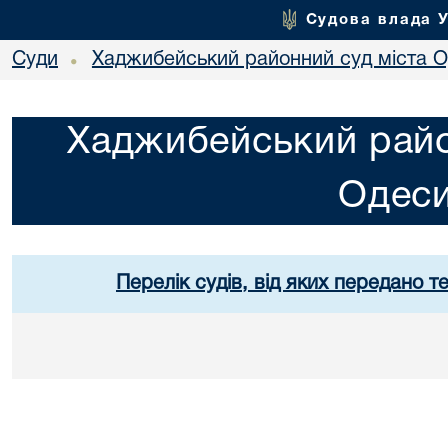
Судова влада 
Суди
Хаджибейський районний суд міста 
•
Хаджибейський райо
Одес
Перелік судів, від яких передано т