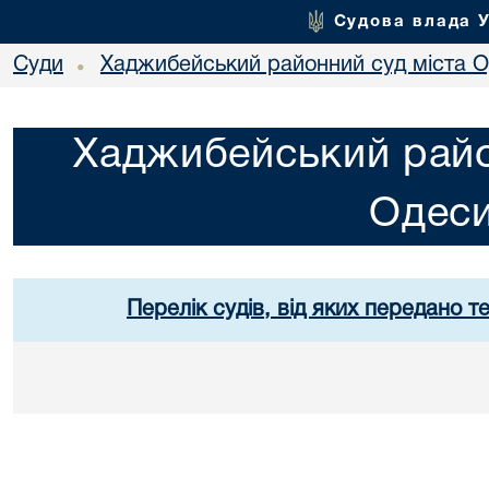
Судова влада 
Суди
Хаджибейський районний суд міста 
•
Хаджибейський райо
Одес
Перелік судів, від яких передано т