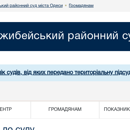
кий районний суд міста Одеси
Громадянам
•
жибейський районний су
ік судів, від яких передано територіальну підсуд
ЕНТР
ГРОМАДЯНАМ
ПОКАЗНИК
 до суду