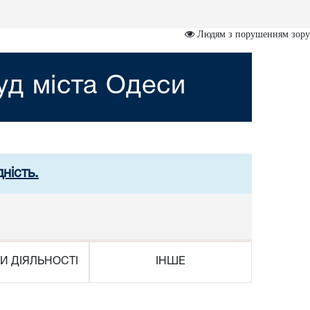
Людям з порушенням зору
д міста Одеси
ність.
И ДІЯЛЬНОСТІ
ІНШЕ