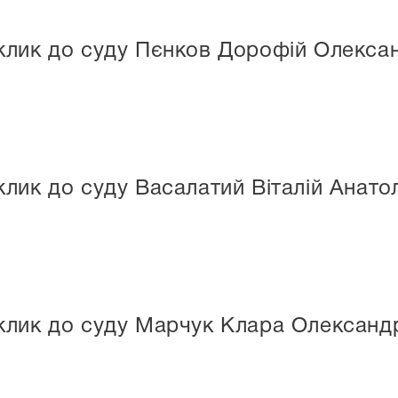
клик до суду Пєнков Дорофій Олекса
лик до суду Васалатий Віталій Анато
клик до суду Марчук Клара Олександ