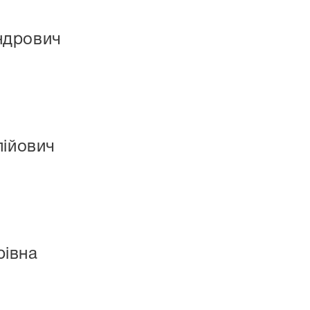
ндрович
лійович
рівна