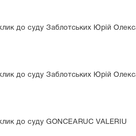
клик до суду Заблотських Юрій Олек
клик до суду Заблотських Юрій Олек
иклик до суду GONCEARUC VALERIU