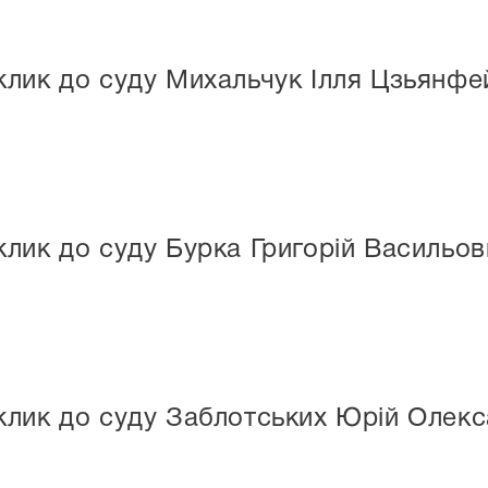
клик до суду Михальчук Ілля Цзьянфе
лик до суду Бурка Григорій Васильов
клик до суду Заблотських Юрій Олек