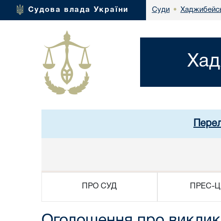
Хаджибейсь
Судова влада України
Суди
•
Хад
Перел
ПРО СУД
ПРЕС-Ц
Оголошення про виклик