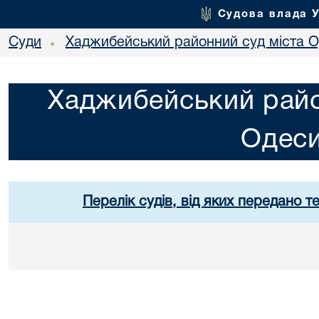
Судова влада 
Суди
Хаджибейський районний суд міста 
•
Хаджибейський райо
Одес
Перелік судів, від яких передано т