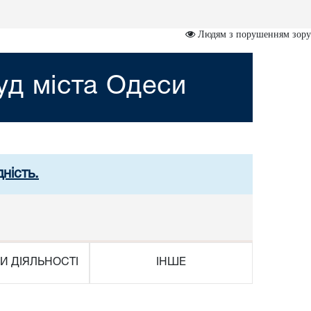
Людям з порушенням зору
д міста Одеси
ність.
И ДІЯЛЬНОСТІ
ІНШЕ