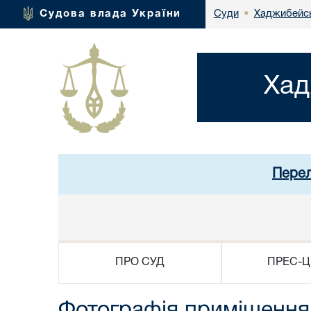
Хаджибейсь
Судова влада України
Суди
•
Хад
Перел
ПРО СУД
ПРЕС-Ц
Фотографія примішення