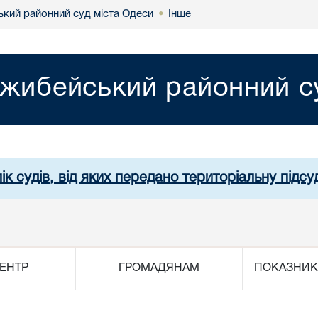
кий районний суд міста Одеси
Інше
•
жибейський районний су
ік судів, від яких передано територіальну підсуд
ЕНТР
ГРОМАДЯНАМ
ПОКАЗНИК