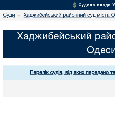
Судова влада 
Суди
Хаджибейський районний суд міста 
•
Хаджибейський райо
Одес
Перелік судів, від яких передано т