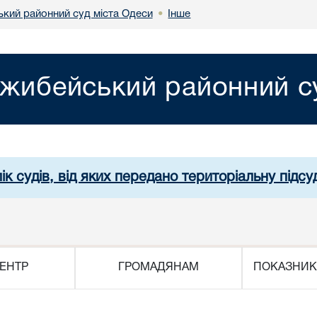
кий районний суд міста Одеси
Інше
•
жибейський районний су
ік судів, від яких передано територіальну підсуд
ЕНТР
ГРОМАДЯНАМ
ПОКАЗНИК