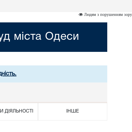
Людям з порушенням зору
д міста Одеси
ність.
И ДІЯЛЬНОСТІ
ІНШЕ