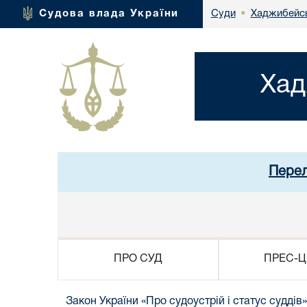
Хаджибейсь
Судова влада України
Суди
•
Хад
Перел
ПРО СУД
ПРЕС-Ц
Закон України «Про судоустрій і статус суддів»