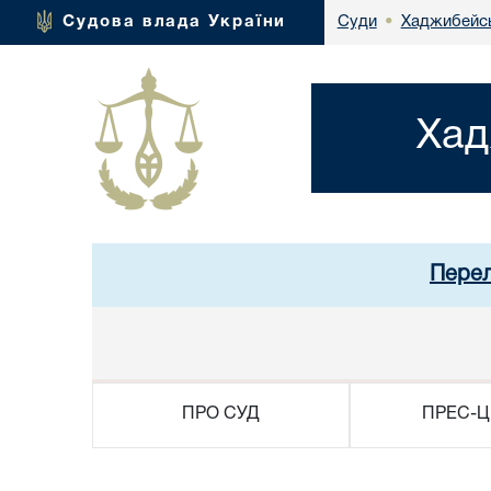
Хаджибейсь
Судова влада України
Суди
•
Хад
Перел
ПРО СУД
ПРЕС-Ц