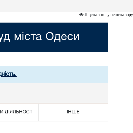
Людям з порушенням зору
д міста Одеси
ність.
И ДІЯЛЬНОСТІ
ІНШЕ