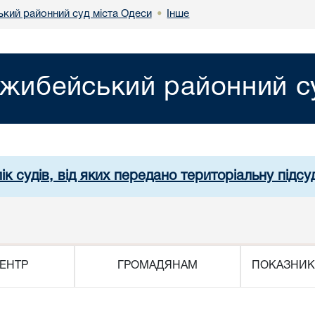
кий районний суд міста Одеси
Інше
•
жибейський районний су
ік судів, від яких передано територіальну підсуд
ЕНТР
ГРОМАДЯНАМ
ПОКАЗНИК