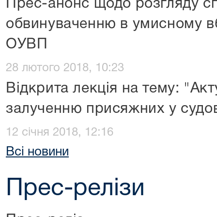
Прес-анонс щодо розгляду с
обвинуваченню в умисному вб
ОУВП
28 лютого 2018, 10:23
Відкрита лекція на тему: "Ак
залученню присяжних у судо
12 січня 2018, 12:16
Всі новини
Прес-релізи