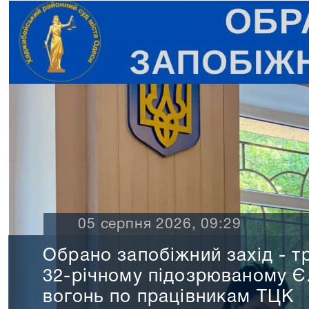
03 серпня 2026, 08:15
Суддя Хаджибейського рай
Одеси Олег КРИЖАНОВСЬК
дводенному семінарі