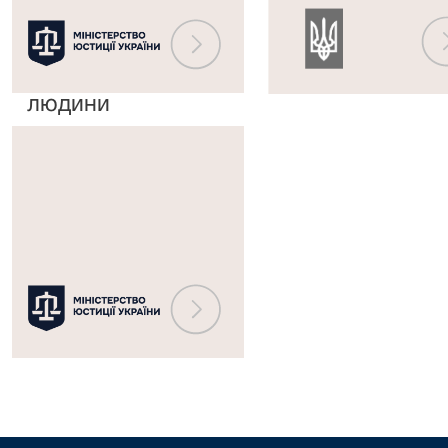
судом
реєстру
з
судових
прав
рішень
людини
Міністерство
юстиції
України