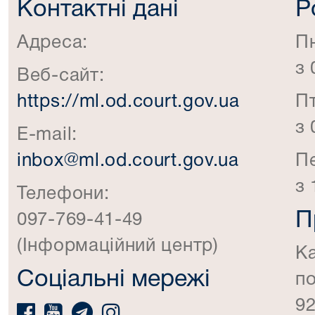
Контактні дані
Р
Адреса:
П
з 
Веб-сайт:
https://ml.od.court.gov.ua
П
з 
E-mail:
inbox@ml.od.court.gov.ua
П
з 
Телефони:
П
097-769-41-49
(Інформаційний центр)
К
Соціальні мережі
по
92