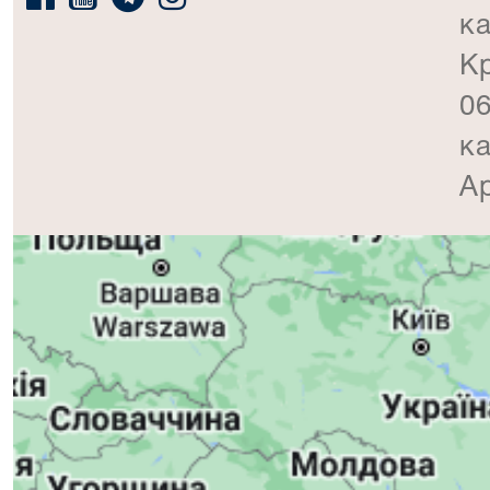
ка
Кр
06
ка
Ар