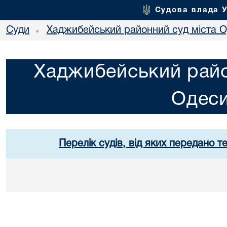
Судова влада 
Суди
Хаджибейський районний суд міста 
•
Хаджибейський райо
Одес
Перелік судів, від яких передано т