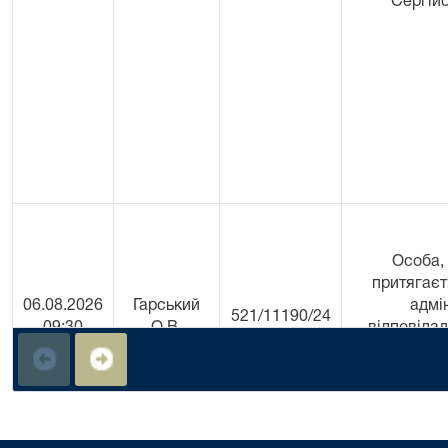
Сергій
Особа,
притягаєт
06.08.2026
Гарський
адмі
521/11190/24
09:30
О.В.
відповідал
Петренко О
Петро