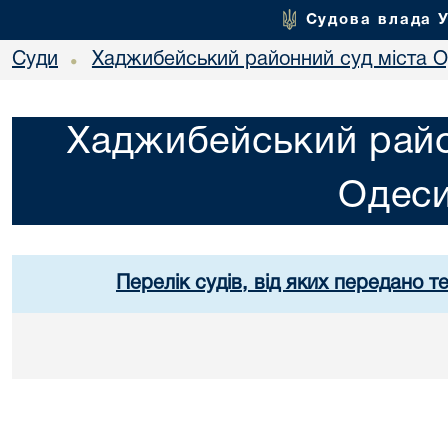
Судова влада 
Суди
Хаджибейський районний суд міста 
•
Хаджибейський райо
Одес
Перелік судів, від яких передано т