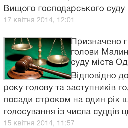
Вищого господарського суду 
17 квітня 2014, 12:01
Призначено г
голови Малин
суду міста О
Відповідно до
року голову та заступників г
посади строком на один рік 
голосування із числа суддів ц
15 квітня 2014, 11:57