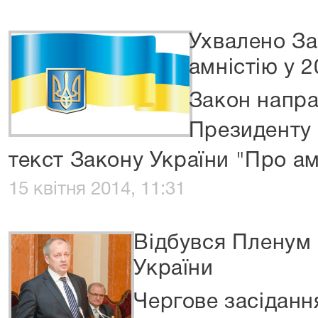
Ухвалено За
амністію у 2
Закон напра
Президенту (
текст Закону України "Про ам
15 квітня 2014, 11:31
Відбувся Пленум
України
Чергове засідан