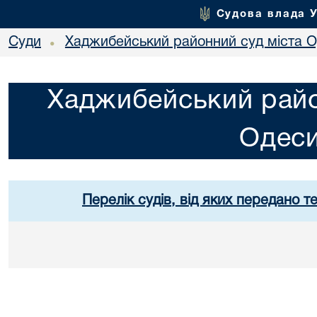
Судова влада 
Суди
Хаджибейський районний суд міста 
•
Хаджибейський райо
Одес
Перелік судів, від яких передано т