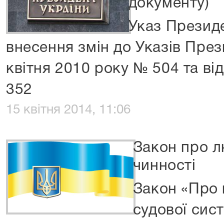
документу)
Указ Президе
внесення змін до Указів През
квітня 2010 року № 504 та ві
352
15 квітня 2014, 11:06
Закон про л
чинності
Закон «Про 
судової сис