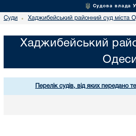
Судова влада 
Суди
Хаджибейський районний суд міста 
•
Хаджибейський райо
Одес
Перелік судів, від яких передано т