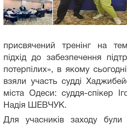
присвячений тренінг на те
підхід до забезпечення підт
потерпілих», в якому сьогодн
взяли участь судді Хаджибей
міста Одеси: суддя-спікер 
Надія ШЕВЧУК.
Для учасників заходу були 