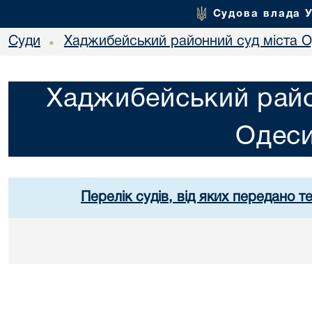
Судова влада 
Суди
Хаджибейський районний суд міста 
•
Хаджибейський райо
Одес
Перелік судів, від яких передано т