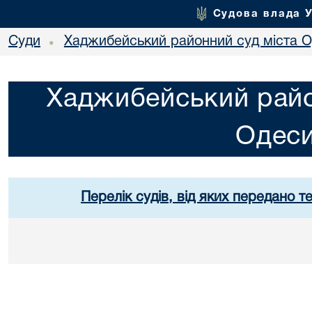
Судова влада 
Суди
Хаджибейський районний суд міста 
•
Хаджибейський райо
Одес
Перелік судів, від яких передано т