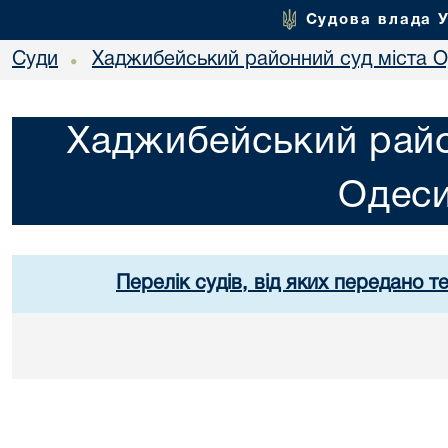
Судова влада 
Суди
Хаджибейський районний суд міста 
•
Хаджибейський райо
Одес
Перелік судів, від яких передано т