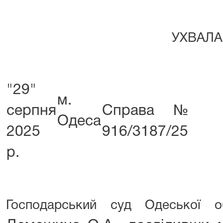
УХВАЛА
"29"
м.
серпня
Справа №
Одеса
2025
916/3187/25
р.
Господарський суд Одеської 