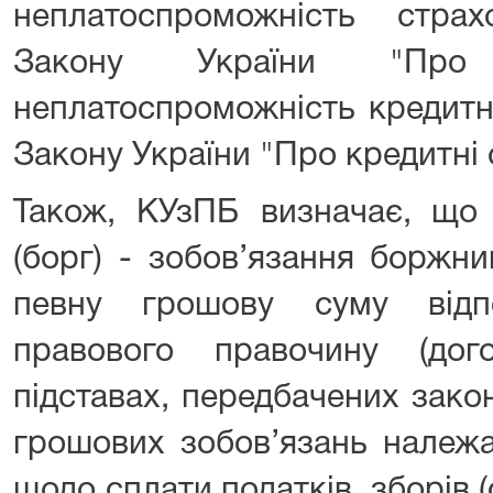
неплатоспроможність стра
Закону України "Про
неплатоспроможність кредитно
Закону України "Про кредитні 
Також, КУзПБ визначає, що 
(борг) - зобов’язання боржн
певну грошову суму відп
правового правочину (до
підставах, передбачених зако
грошових зобов’язань належа
щодо сплати податків, зборів (