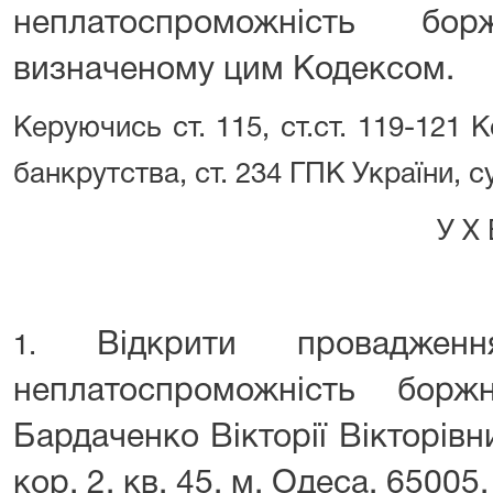
неплатоспроможність бо
визначеному цим Кодексом.
Керуючись ст. 115, ст.ст. 119-121 
банкрутства, ст. 234 ГПК України, с
У Х В А Л 
Відкрити проваджен
1.
неплатоспроможність борж
Бардаченко Вікторії Вікторівни
кор. 2, кв. 45, м. Одеса, 65005