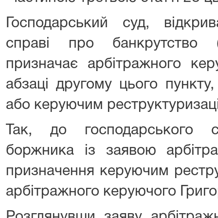
Господарський суд, відкр
справі про банкрутство (н
призначає арбітражного кер
абзаці другому цього пункту
або керуючим реструктуризац
Так, до господарського 
боржника із заявою арбітр
призначення керуючим рестр
арбітражного керуючого Григ
Розглянувши заяву арбітраж