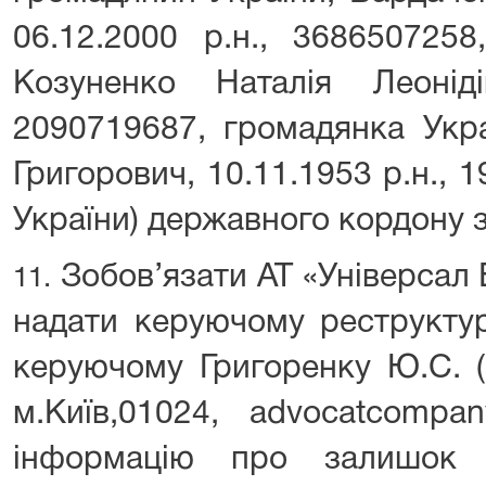
06.12.2000 р.н., 3686507258
Козуненко Наталія Леоніді
2090719687, громадянка Укра
Григорович, 10.11.1953 р.н.,
України) державного кордону з
Зобов’язати АТ «Універсал 
11.
надати керуючому реструкту
керуючому Григоренку Ю.С. (
м.Київ,01024, advocatcompa
інформацію про залишок 