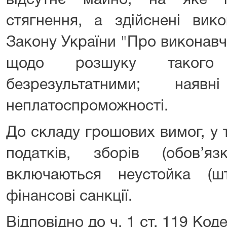
відсутнє майно, на яке 
стягнення, а здійснені вик
Закону України "Про виконав
щодо розшуку такого
безрезультатними; наяв
неплатоспроможності.
До складу грошових вимог, у 
податків, зборів (обов’я
включаються неустойка (ш
фінансові санкції.
Відповідно до ч. 1 ст. 119 Код