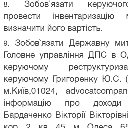
Зобов`язати керуючого
8.
провести інвентаризацію
визначити його вартість.
Зобов`язати Державну мит
9.
Головне управління ДПС в Од
керуючому реструктуриз
керуючому Григоренку Ю.С. (
м.Київ,01024, advocatcompa
інформацію про доходи 
Бардаченко Вікторії Вікторівні
кор. 2, кв. 45, м. Одеса, 6