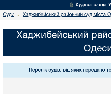
Судова влада 
Суди
Хаджибейський районний суд міста 
•
Хаджибейський райо
Одес
Перелік судів, від яких передано т