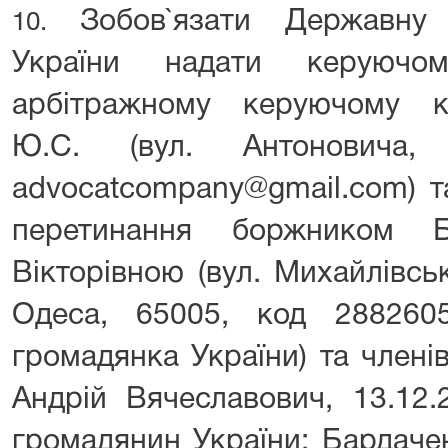
Зобов`язати Державну 
10.
України надати керуючом
арбітражному керуючому к
Ю.С. (вул. Антоновича, 
advocatcompany@gmail.com) т
перетинання боржником Б
Вікторівною (вул. Михайлівська
Одеса, 65005, код 28826055
громадянка України) та члені
Андрій Вячеславович, 13.12.
громадянин України; Бардаче