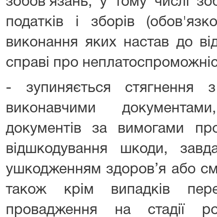
зобов'язань, у тому числі з
податків і зборів (обов'язк
виконання яких настав до ві
справі про неплатоспроможніс
- зупиняється стягнення 
виконавчими документам
документів за вимогами про
відшкодування шкоди, завда
ушкодженням здоров’я або см
також крім випадків пере
провадження на стадії ро