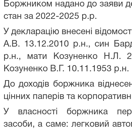
Боржником надано до заяви д
стан за 2022-2025 р.р.
У декларацію внесені відомос
А.В. 13.12.2010 р.н., син Бар
р.н., мати Козуненко Н.Л. 2
Козуненко В.Г. 10.11.1953 р.н.
До доходів боржника віднесен
цінних паперів та корпоративн
У власності боржника пер
засоби, а саме: легковий авт