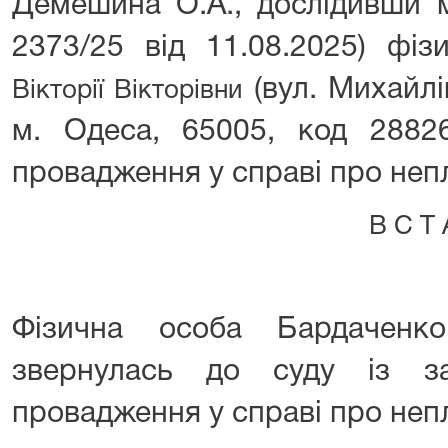
Демешина О.А., дослідивши м
2373/25 від 11.08.2025) фі
(вул. Михайлів
Вікторії Вікторівни
м. Одеса, 65005, код 28826
провадження у справі про не
В С Т А Н О В
Фізична особа Бардаченко
звернулась до суду із з
провадження у справі про неп