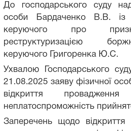
До господарського суду над
особи Бардаченко В.В. із
керуючого про призн
реструктуризацією борж
керуючого Григоренка Ю.С.
Ухвалою Господарського суду
21.08.2025 заяву фізичної ос
відкриття проваджен
неплатоспроможність прийнято
Заперечень щодо відкриття 