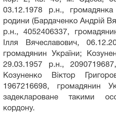
03.12.1978 р.н., громадянка
родини (Бардаченко Андрій Вя
р.н., 4052406337, громадяни
Ілля Вячеславович, 06.12.2
громадянин України; Козунен
29.03.1957 р.н., 2090719687
Козуненко Віктор Григоров
1967216698, громадянин У
задеклароване такими ос
кордону.