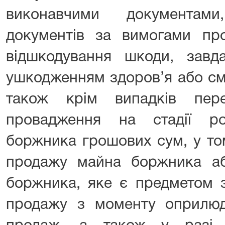
виконавчими документам
документів за вимогами про
відшкодування шкоди, завда
ушкодженням здоров’я або см
також крім випадків пере
провадження на стадії ро
боржника грошових сум, у то
продажу майна боржника а
боржника, яке є предметом з
продажу з моменту оприлюд