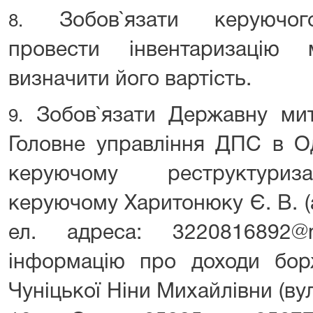
Зобов`язати керуючого
8.
провести інвентаризацію
визначити його вартість.
Зобов`язати Державну мит
9.
Головне управління ДПС в Од
керуючому реструктуриз
керуючому Харитонюку Є. В. (а
ел. адреса: 3220816892@m
інформацію про доходи бор
Чуніцької Ніни Михайлівни (вул