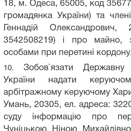
18, м. Одеса, 65005, код 35677
громадянка України) та члені
Геннадій Олександрович, 
3542508219) і про майно, 
особами при перетині кордону
Зобов`язати Державну
10.
України надати керуючом
арбітражному керуючому Харит
Умань, 20305, ел. адреса: 322
суду інформацію про пер
Чуніцькою Ніною Михайлівно