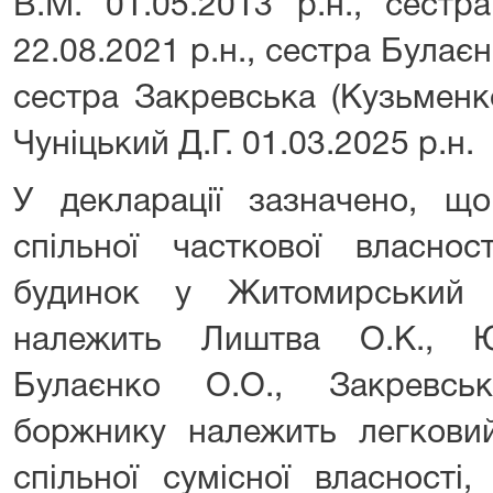
В.М. 01.05.2013 р.н., сестр
22.08.2021 р.н., сестра Булаєн
сестра Закревська (Кузьменко
Чуніцький Д.Г. 01.03.2025 р.н.
У декларації зазначено, 
спільної часткової власнос
будинок у Житомирський 
належить Лиштва О.К., Ю
Булаєнко О.О., Закревськ
боржнику належить легковий
спільної сумісної власності