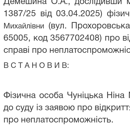
Демешина О.А., дослідивши м
1387/25 від 03.04.2025) фізи
(вул. Прохоровська,
Михайлівни
65005, код 3567702408) про в
справі про неплатоспроможні
В С Т А Н О В И В:
Фізична особа Чуніцька Ніна
до суду із заявою про відкрит
про неплатоспроможність.