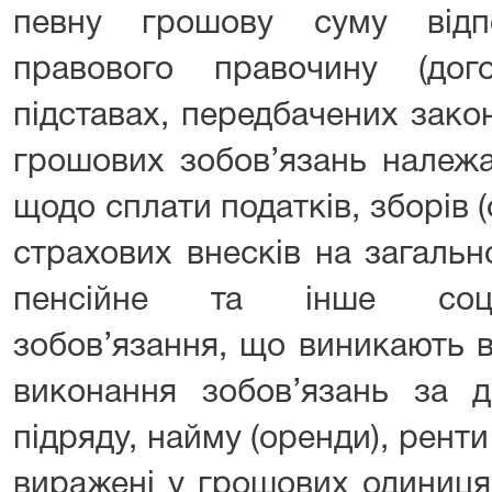
певну грошову суму відп
правового правочину (до
підставах, передбачених зако
грошових зобов’язань належа
щодо сплати податків, зборів (
страхових внесків на загаль
пенсійне та інше соціа
зобов’язання, що виникають 
виконання зобов’язань за д
підряду, найму (оренди), ренти
виражені у грошових одиниця