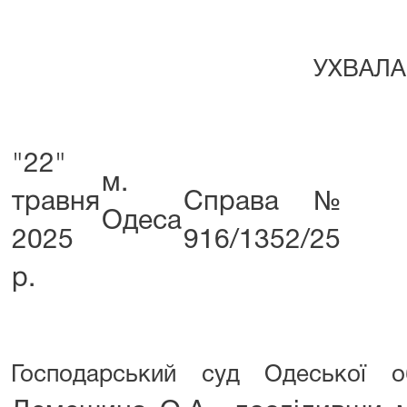
УХВАЛА
"22"
м.
травня
Справа №
Одеса
2025
916/1352/25
р.
Господарський суд Одеської 