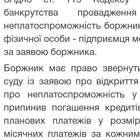
Згідно ст. 115 Кодексу 
банкрутства провадже
неплатоспроможність боржник
фізичної особи - підприємця 
за заявою боржника.
Боржник має право звернути
суду із заявою про відкритт
про неплатоспроможність у
припинив погашення кредиті
планових платежів у розмір
місячних платежів за кожним