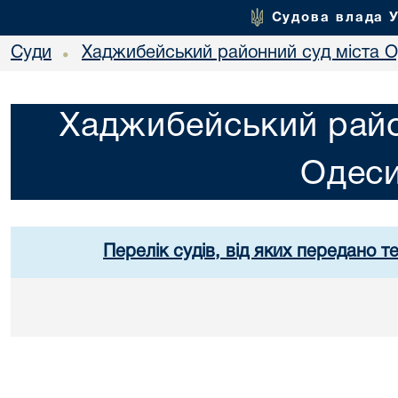
Судова влада 
Суди
Хаджибейський районний суд міста 
•
Хаджибейський райо
Одес
Перелік судів, від яких передано т