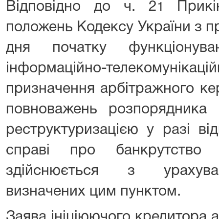
Відповідно до ч. 2
Прикін
1
положень Кодексу України з п
дня початку функціонува
інформаційно-телекомун
призначення арбітражного ке
повноважень розпорядника
реструктуризацією у разі ві
справі про банкрутство (
здійснюється з урахува
визначених цим пунктом.
Заява ініціюючого кредитора 