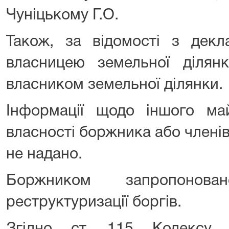
Чуніцькому Г.О.
Також, за відомості з декл
власницею земельної ділян
власником земельної ділянки.
Інформації щодо іншого ма
власності боржника або членів
не надано.
Боржником запропонов
реструктуризації боргів.