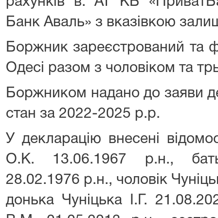
рахунків в: АТ КБ «ПриватБ
Банк Аваль» з вказівкою зали
Боржник зареєстрований та ф
Одесі разом з чоловіком та тр
Боржником надано до заяви д
стан за 2022-2025 р.р.
У декларацію внесені відомо
О.К. 13.06.1967 р.н., ба
28.02.1976 р.н., чоловік Чуніць
донька Чуніцька І.Г. 21.08.2