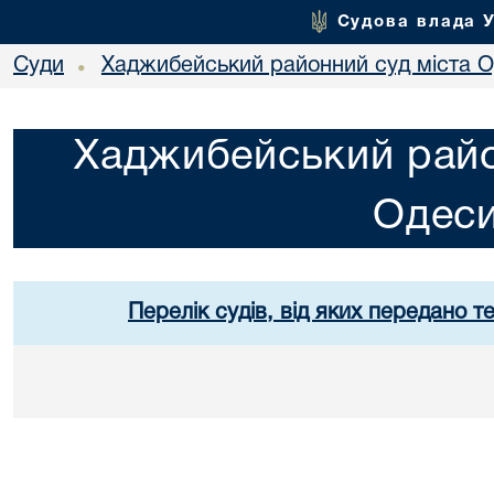
Судова влада 
Суди
Хаджибейський районний суд міста 
•
Хаджибейський райо
Одес
Перелік судів, від яких передано т