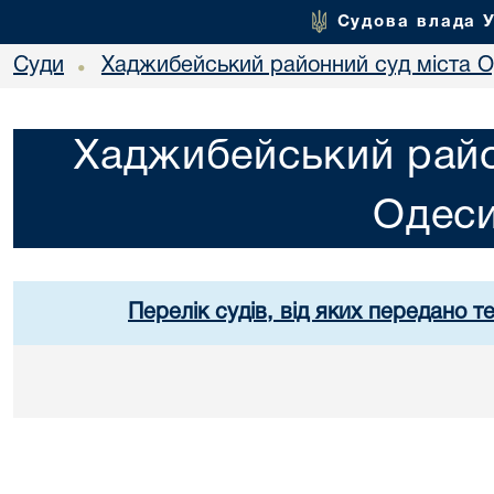
Судова влада 
Суди
Хаджибейський районний суд міста 
•
Хаджибейський райо
Одес
Перелік судів, від яких передано т