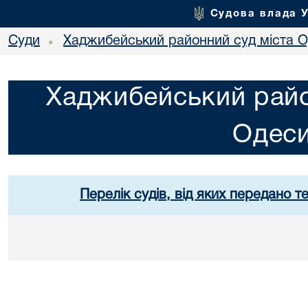
Судова влада 
Суди
Хаджибейський районний суд міста 
•
Хаджибейський райо
Одес
Перелік судів, від яких передано т