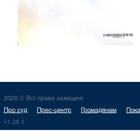
2026 © Всі права захищені
Про суд
Прес-центр
Громадянам
Пока
v1.38.1