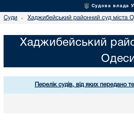
Судова влада 
Суди
Хаджибейський районний суд міста 
•
Хаджибейський райо
Одес
Перелік судів, від яких передано т