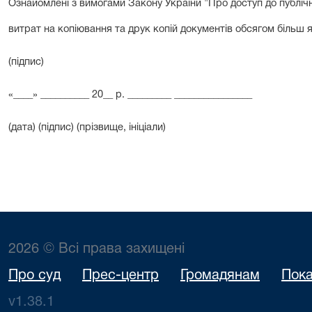
Ознайомлені з вимогами Закону України "Про доступ до публіч
витрат на копіювання та друк копій документів обсягом більш я
(підпис)
«____» __________ 20__ р. _________ ________________
(дата) (підпис) (прізвище, ініціали)
2026 © Всі права захищені
Про суд
Прес-центр
Громадянам
Пока
v1.38.1