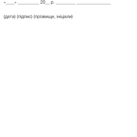
«____» __________ 20__ р. _________ ________________
(дата) (підпис) (прізвище, ініціали)