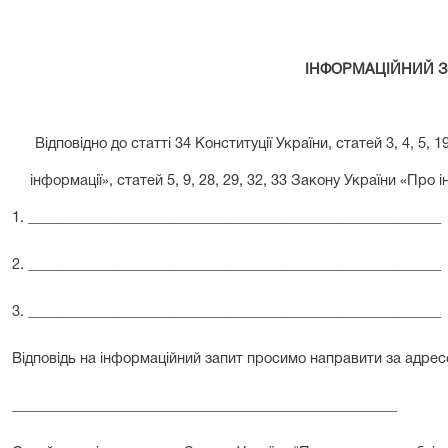
ІНФОРМАЦІЙНИЙ
З
Відповідно до статті 34 Конституції України, статей 3, 4, 5, 
інформації», статей 5, 9, 28, 29, 32, 33 Закону України «Пр
1. ___________________________________________________________
2. ___________________________________________________________
3. ___________________________________________________________
Вiдповідь на iнформацiйний запит просимо направити за адрес
_______________________________________________________