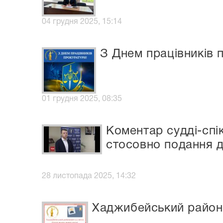
04 грудня 2025, 15:14
З Днем працівників 
01 грудня 2025, 08:35
Коментар судді-спі
стосовно подання д
28 листопада 2025, 14:32
Хаджибейський районн