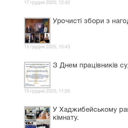
17 грудня 2025, 12:42
Урочисті збори з наго
15 грудня 2025, 15:43
З Днем працівників су
15 грудня 2025, 11:35
У Хаджибейському рай
кімнату.