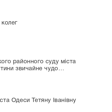
 колег
ого районного суду міста
итини звичайне чудо…
ста Одеси Тетяну Іванівну