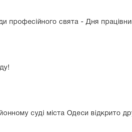
ди професійного свята - Дня працівни
ду!
онному суді міста Одеси відкрито д