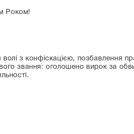
м Роком!
 волі з конфіскацією, позбавлення пр
вого звання: оголошено вирок за обв
яльності.