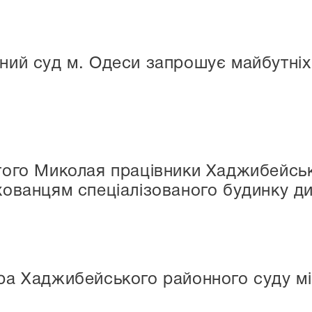
ий суд м. Одеси запрошує майбутніх
ого Миколая працівники Хаджибейськ
ованцям спеціалізованого будинку д
ра Хаджибейського районного суду мі