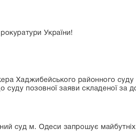
прокуратури України!
кера Хаджибейського районного суду 
о суду позовної заяви складеної за д
ий суд м. Одеси запрошує майбутніх