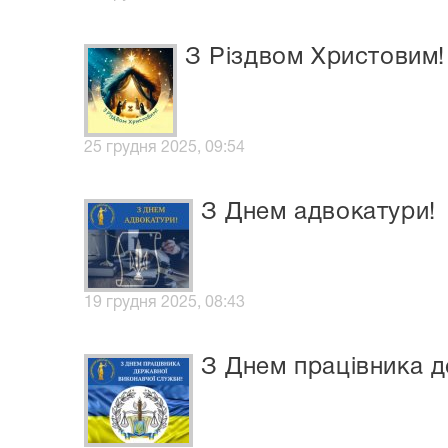
З Різдвом Христовим!
25 грудня 2025, 09:54
З Днем адвокатури!
19 грудня 2025, 08:43
З Днем працівника д