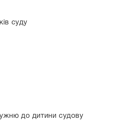
ків суду
ружню до дитини судову