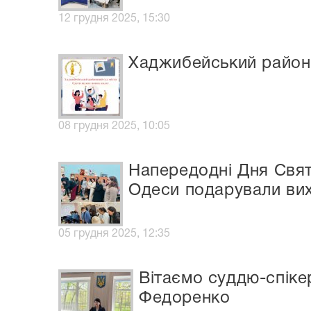
12 грудня 2025, 15:30
Хаджибейський районн
08 грудня 2025, 10:05
Напередодні Дня Свят
Одеси подарували вих
05 грудня 2025, 12:35
Вітаємо суддю-спіке
Федоренко