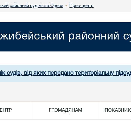
кий районний суд міста Одеси
Прес-центр
•
жибейський районний су
ік судів, від яких передано територіальну підсуд
ЕНТР
ГРОМАДЯНАМ
ПОКАЗНИК