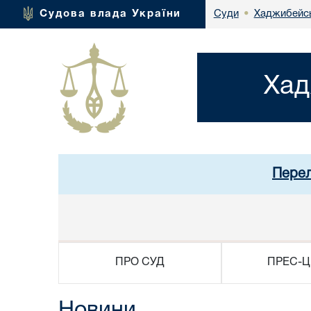
Хаджибейсь
Судова влада України
Суди
•
Хад
Перел
ПРО СУД
ПРЕС-Ц
Новини