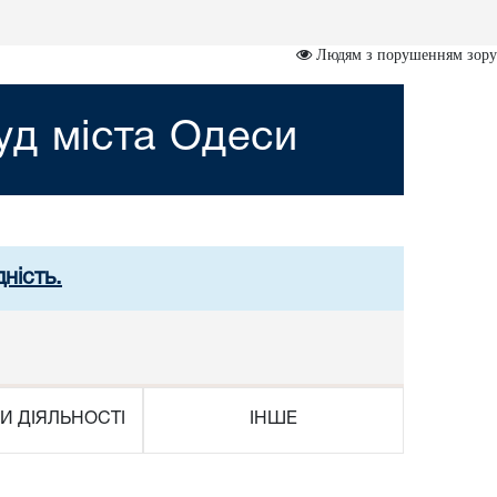
Людям з порушенням зору
д міста Одеси
ність.
И ДІЯЛЬНОСТІ
ІНШЕ