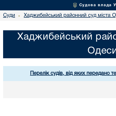
Судова влада 
Суди
Хаджибейський районний суд міста 
•
Хаджибейський райо
Одес
Перелік судів, від яких передано т