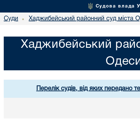
Судова влада 
Суди
Хаджибейський районний суд міста 
•
Хаджибейський райо
Одес
Перелік судів, від яких передано т