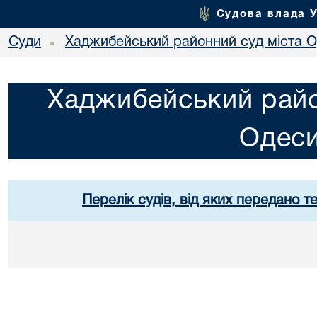
Судова влада 
Суди
Хаджибейський районний суд міста 
•
Хаджибейський райо
Одес
Перелік судів, від яких передано т