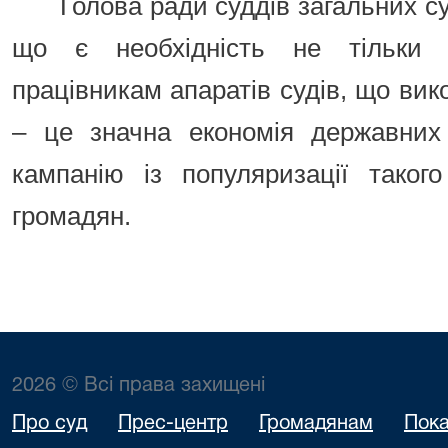
Голова ради суддів загальних с
що є необхідність не тільки 
працівникам апаратів судів, що ви
– це значна економія державних
кампанію із популяризації таког
громадян.
2026 © Всі права захищені
Про суд
Прес-центр
Громадянам
Пока