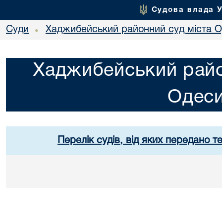
Судова влада 
Суди
Хаджибейський районний суд міста 
•
Хаджибейський райо
Одес
Перелік судів, від яких передано т