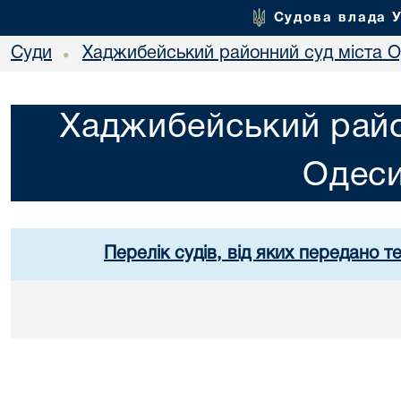
Судова влада 
Суди
Хаджибейський районний суд міста 
•
Хаджибейський райо
Одес
Перелік судів, від яких передано т