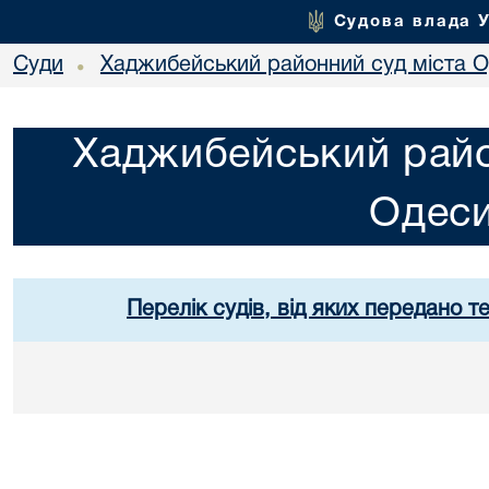
Судова влада 
Суди
Хаджибейський районний суд міста 
•
Хаджибейський райо
Одес
Перелік судів, від яких передано т