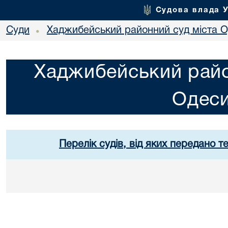
Судова влада 
Суди
Хаджибейський районний суд міста 
•
Хаджибейський райо
Одес
Перелік судів, від яких передано т