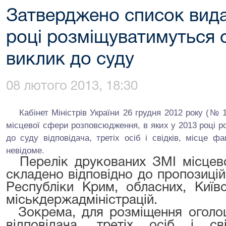
Затверджено список видан
році розміщуватимуться 
виклик до суду
08 лютого 2013, 18:30
Кабінет Міністрів України 26 грудня 2012 року (№ 1
місцевої сфери розповсюдження, в яких у 2013 році 
до суду відповідача, третіх осіб і свідків, місце ф
невідоме.
Перелік друкованих ЗМІ місцев
складено відповідно до пропозицій
Республіки Крим, обласних, Київ
міськдержадміністрацій.
Зокрема, для розміщення оголош
відповідача, третіх осіб і св