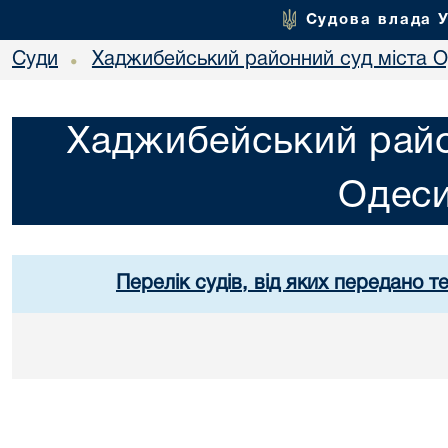
Судова влада 
Суди
Хаджибейський районний суд міста 
•
Хаджибейський райо
Одес
Перелік судів, від яких передано т