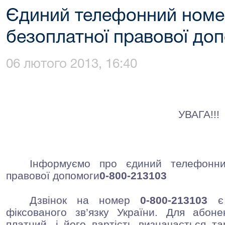
Єдиний телефонний номе
безоплатної правової до
06 лютого 2013, 16:40
УВАГА!!!
Інформуємо про єдиний телефонни
правової допомоги
0-800-213103
Дзвінок на номер
0-800-213103
є
фіксованого зв’язку України. Для абонен
платний, і його вартість визначається т