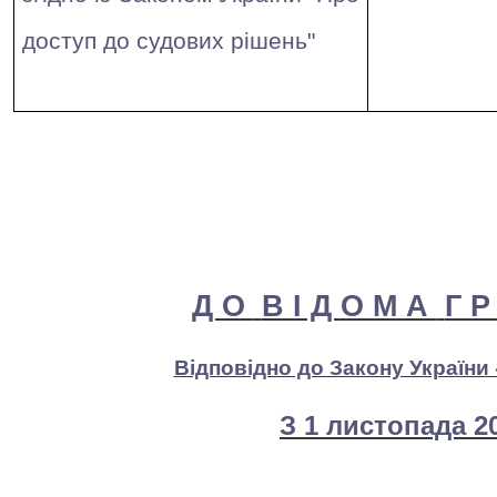
доступ до судових рішень"
Д О
В І Д О М А
Г Р
Відповідно до Закону України 
З
1 листопада 2