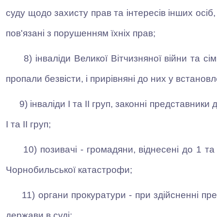
суду щодо захисту прав та інтересів інших осіб,
пов'язані з порушенням їхніх прав;
8) інваліди Великої Вітчизняної війни та сім'
пропали безвісти, і прирівняні до них у встанов
9) інваліди I та II груп, законні представники 
I та II груп;
10) позивачі - громадяни, віднесені до 1 т
Чорнобильської катастрофи;
11) органи прокуратури - при здійсненні пр
держави в суді;