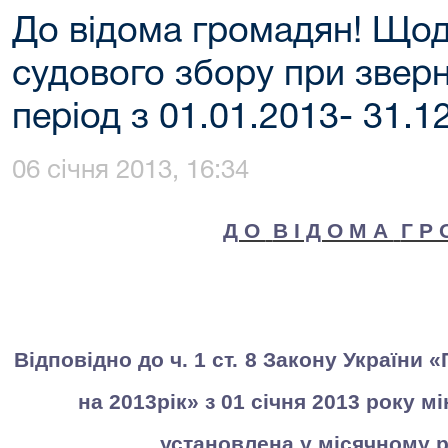
До відома громадян! Щод
судового збору при зверн
період з 01.01.2013- 31.12
06 січня 2013, 16:34
Д О
В І Д О М А
Г Р 
Відповідно до ч. 1 ст.
8
Закону України 
на 201
3
рік» з 01 січня 201
3
року мі
установлена у місячному р