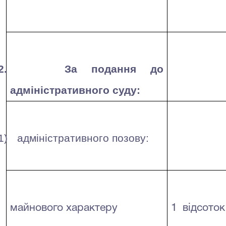
2.
За подання до
адміністративного суду:
1)
адміністративного позову:
майнового характеру
1 відсото