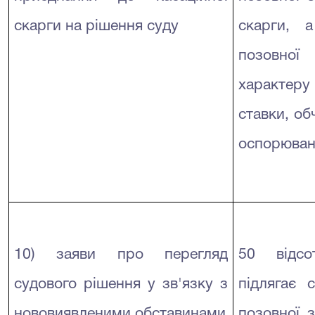
скарги на рішення суду
скарги, 
позовної
характер
ставки, об
оспорюван
10) заяви про перегляд
50 відсо
судового рішення у зв'язку з
підлягає 
нововиявленими обставинами
позовної з