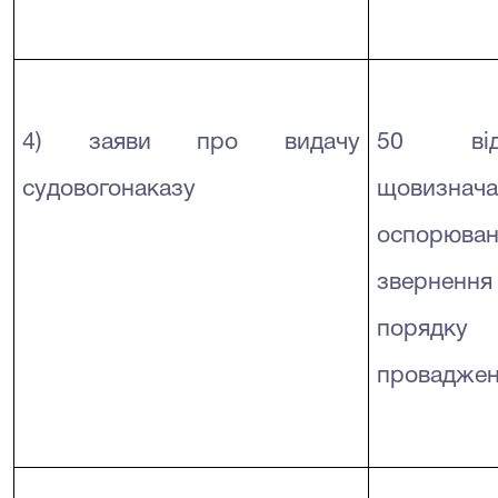
4) заяви про видачу
50 відс
судовогонаказу
щовиз
оспорюва
звернення 
порядк
провадже