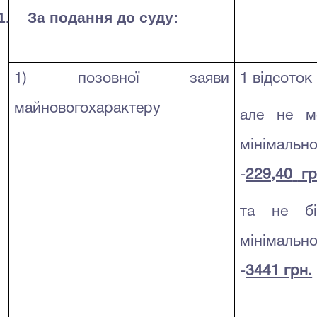
1.
За подання до суду:
1) позовної заяви
1 відсоток
майновогохарактеру
але не м
мінімально
-
229,40
гр
та не бі
мінімально
-
3441 грн.