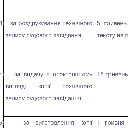
3)
за
роздрукування технічного
5 г
ривень
запису судового засідання
тексту на 
4)
за видачу в електронному
15 гривен
вигляді копії технічного
запису судового засідання
5)
за виготовлення копії
1 гривня