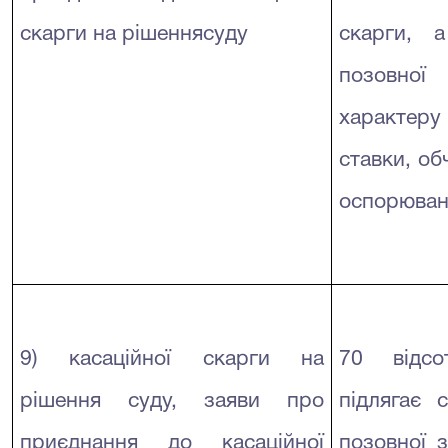
скарги на рішення
суду
скарги, 
позовної
характер
ставки, об
оспорюван
9) касаційної скарги на
70 відсо
рішення суду, заяви про
підлягає 
приєднання до касаційної
позовної з