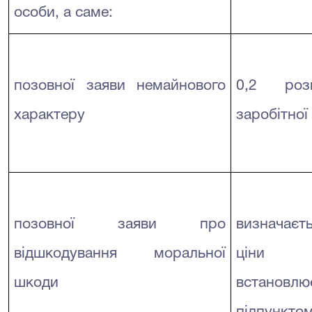
особи, а саме:
позовної заяви немайнового
0,2 розм
характеру
заробітної
позовної заяви про
визначаєт
відшкодування моральної
ціни 
шкоди
встановл