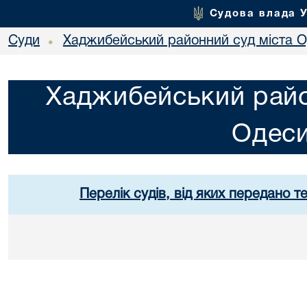
Судова влада 
Суди
Хаджибейський районний суд міста 
•
Хаджибейський райо
Одес
Перелік судів, від яких передано т