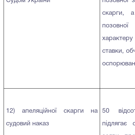
Судом України
позовної з
скарги, 
позовної
характер
ставки, об
оспорюван
12) апеляційної скарги на
50 відсо
судовий наказ
підлягає 