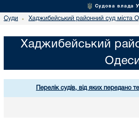
Судова влада 
Суди
Хаджибейський районний суд міста 
•
Хаджибейський райо
Одес
Перелік судів, від яких передано т