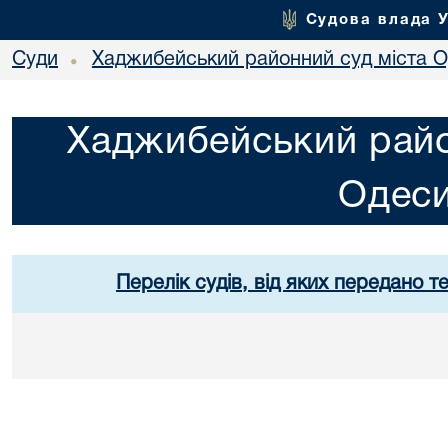
Судова влада 
Суди
Хаджибейський районний суд міста 
•
Хаджибейський райо
Одес
Перелік судів, від яких передано т