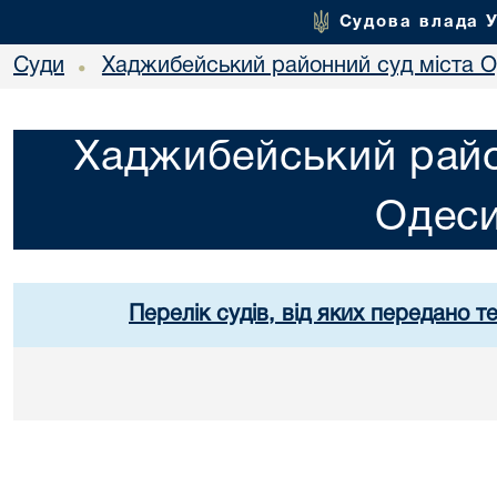
Судова влада 
Суди
Хаджибейський районний суд міста 
•
Хаджибейський райо
Одес
Перелік судів, від яких передано т