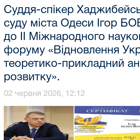
Суддя-спікер Хаджибейс
суду міста Одеси Ігор Б
до ІІ Міжнародного наук
форуму «Відновлення Укр
теоретико-прикладний ана
розвитку».
02 червня 2026, 12:12