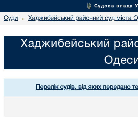
Судова влада 
Суди
Хаджибейський районний суд міста 
•
Хаджибейський райо
Одес
Перелік судів, від яких передано т