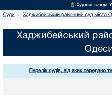
Судова влада 
Суди
Хаджибейський районний суд міста 
•
Хаджибейський райо
Одес
Перелік судів, від яких передано т