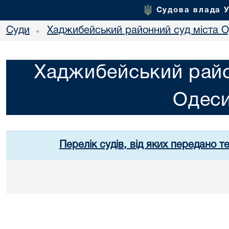
Судова влада 
Суди
Хаджибейський районний суд міста 
•
Хаджибейський райо
Одес
Перелік судів, від яких передано т