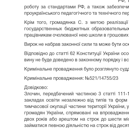
РФ, 
роботу за стандартами РФ, а також забезпеч
проукраїнського педагогічного та технічного пе
Крім того, громадянка С. з метою реалізаці
государственных бюджетных образовательных 
працівникам очолюваної нею школи в грошових 
Вирок не набрав законної сили та може бути о
Відповідно до статті 62 Конституції України о
вину не буде доведено в законному порядку і 
Кримінальне провадження було розглянуто судд
Кримінальне провадження: №521/14755/23
Довідково:
Злочин, передбачений частиною 3 статті 111-
закладах освіти незалежно від типів та форм
тимчасової окупації частини території України,
громадян України, спрямовані на впровадженн
двох років або арештом на строк до шести мі
займатися певною діяльністю на строк від десят