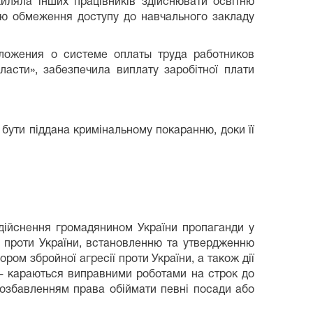
хиляла інших працівників здійснювати освітню
ою обмеження доступу до навчального закладу
Положения о системе оплаты труда работников
асти», забезпечила виплату заробітної плати
 бути піддана кримінальному покаранню, доки її
здійснення громадянином України пропаганди у
ї проти України, встановленню та утвердженню
ром збройної агресії проти України, а також дії
 - караються виправними роботами на строк до
позбавленням права обіймати певні посади або