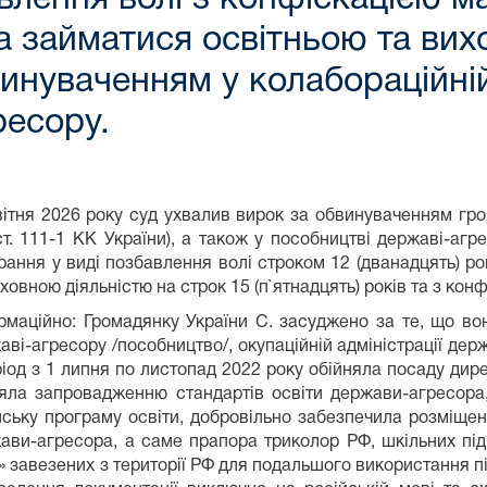
а займатися освітньою та вих
инуваченням у колабораційній
ресору.
вітня 2026 року суд ухвалив вирок за обвинуваченням гром
 ст. 111-1 КК України), а також у пособництві державі-агре
рання у виді позбавлення волі строком 12 (дванадцять) р
иховною діяльністю на строк 15 (п`ятнадцять) років та з ко
рмаційно: Громадянку України С. засуджено за те, що в
аві-агресору /пособництво/, окупаційній адміністрації дер
ріод з 1 липня по листопад 2022 року обійняла посаду дирек
яла запровадженню стандартів освіти держави-агресора,
йську програму освіти, добровільно забезпечила розміще
ави-агресора, а саме прапора триколор РФ, шкільних пі
» завезених з території РФ для подальшого використання пі