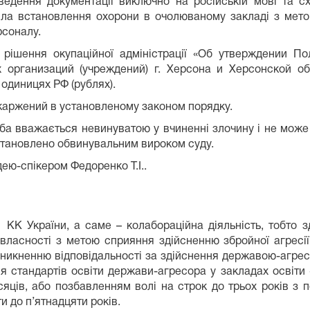
ведення документації виключно на російській мові та с
ила встановлення охорони в очолюваному закладі з мет
рсоналу.
ї рішення окупаційної адміністрації «Об утверждении 
организаций (учреждений) г. Херсона и Херсонской обл
одиницях РФ (рублях).
скаржений в установленому законом порядку.
соба вважається невинуватою у вчиненні злочину і не може
встановлено обвинувальним вироком суду.
ею-спікером Федоренко Т.І..
1 КК України, а саме – колабораційна діяльність, тобто 
 власності з метою сприяння здійсненню збройної агресі
 уникненню відповідальності за здійснення державою-агресо
я стандартів освіти держави-агресора у закладах освіти
сяців, або позбавленням волі на строк до трьох років з 
и до п’ятнадцяти років.