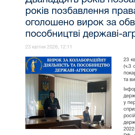
років позбавлення прав
оголошено вирок за обв
пособництві державі-аг
23 квітня 2026, 12:11
23 к
(ч.3
пока
та в
Інфо
держ
у пе
спри
росі
держ
2022