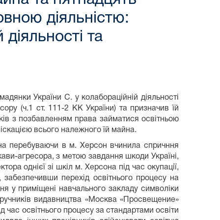
овною діяльністю:
 діяльності та
адянки України С. у колабораційній діяльності
сору (ч.1 ст. 111-2 КК України) та призначив їй
оків з позбавленням права займатися освітньою
нфіскацією всього належного їй майна.
она перебуваючи в м. Херсон вчинила спричння
жави-агресора, з метою завдання шкоди Україні,
тора однієї зі шкіл м. Херсона під час окупації,
 забезпечивши перехід освітнього процесу на
ння у приміщені навчального закладу символіки
дручників видавництва «Москва «Просвещение»
д час освітнього процесу за стандартами освіти