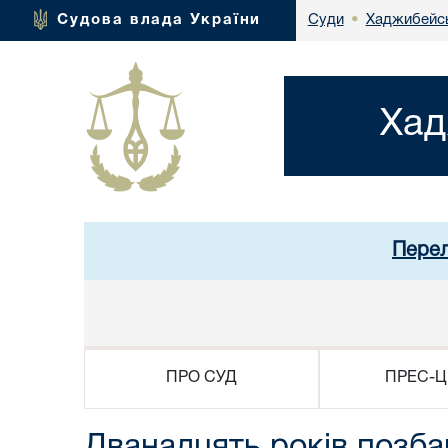
Хаджибейсь
Судова влада України
Суди
•
Хад
Перел
ПРО СУД
ПРЕС-Ц
Дванадцять років позба