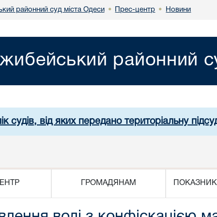
кий районний суд міста Одеси
Прес-центр
Новини
•
•
жибейський районний су
ік судів, від яких передано територіальну підсуд
ЕНТР
ГРОМАДЯНАМ
ПОКАЗНИК
влення волі з конфіскацією м