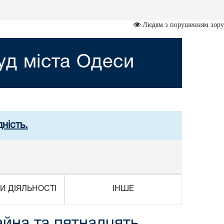
Людям з порушенням зору
д міста Одеси
ність.
И ДІЯЛЬНОСТІ
ІНШЕ
айна та пятнадцять