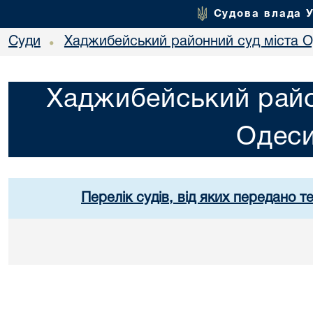
Судова влада 
Суди
Хаджибейський районний суд міста 
•
Хаджибейський райо
Одес
Перелік судів, від яких передано т