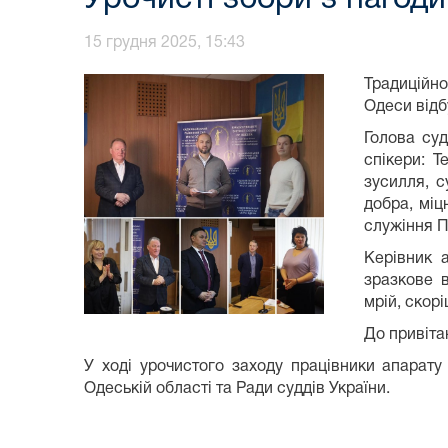
15 грудня 2025, 15:43
Традиційно
Одеси відб
Голова су
спікери: 
зусилля, с
добра, міц
служіння П
Керівник 
зразкове в
мрій, скорі
До привіта
У ході урочистого заходу працівники апарату
Одеській області та Ради суддів України.