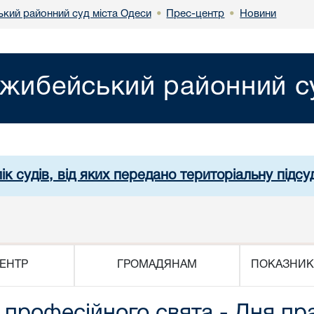
кий районний суд міста Одеси
Прес-центр
Новини
•
•
жибейський районний су
ік судів, від яких передано територіальну підсуд
ЕНТР
ГРОМАДЯНАМ
ПОКАЗНИК
 професійного свята - Дня пра