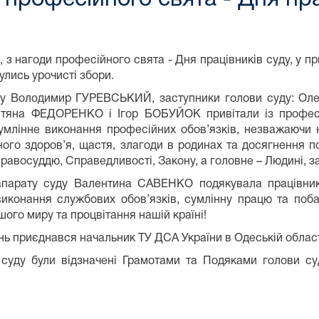
, з нагоди професійного свята - Дня працівників суду, у 
улись урочисті збори.
ду Володимир ГУРЕВСЬКИЙ, заступники голови суду: Ол
Тетяна ФЕДОРЕНКО і Ігор БОБУЙОК привітали із профе
умлінне виконання професійних обов’язків, незважаючи 
ного здоров’я, щастя, злагоди в родинах та досягнення п
равосуддю, Справедливості, Закону, а головне – Людині, зах
апарату суду Валентина САВЕНКО подякувала працівник
иконання службових обов’язків, сумлінну працю та поба
шого миру та процвітання нашій країні!
нь приєднався начальник ТУ ДСА України в Одеській обла
 суду були відзначені Грамотами та Подяками голови су