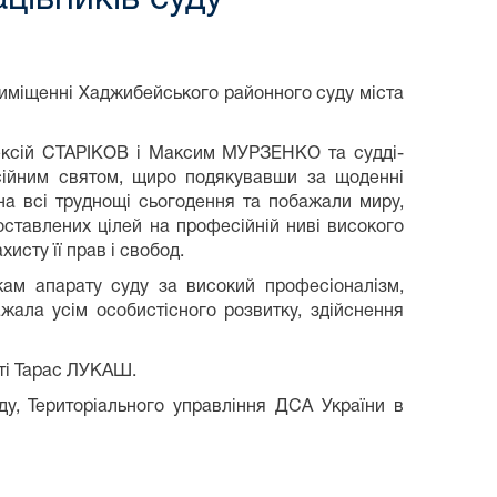
приміщенні Хаджибейського районного суду міста
ексій СТАРІКОВ і Максим МУРЗЕНКО та судді-
сійним святом, щиро подякувавши за щоденні
на всі труднощі сьогодення та побажали миру,
оставлених цілей на професійній ниві високого
исту її прав і свобод.
ам апарату суду за високий професіоналізм,
жала усім особистісного розвитку, здійснення
сті Тарас ЛУКАШ.
ду, Територіального управління ДСА України в