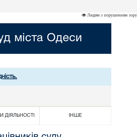
Людям з порушенням зору
д міста Одеси
ність.
И ДІЯЛЬНОСТІ
ІНШЕ
цівників суду