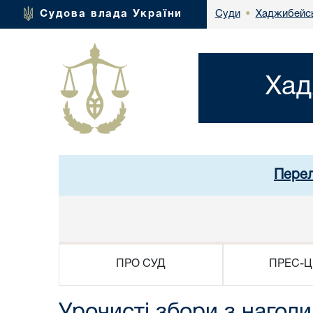
Хаджибейсь
Судова влада України
Суди
•
Хад
Перел
ПРО СУД
ПРЕС-Ц
Урочисті збори з нагоди