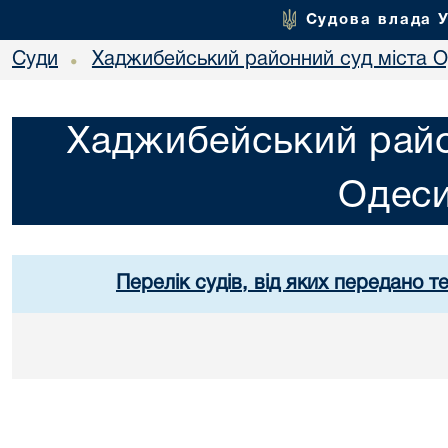
Судова влада 
Суди
Хаджибейський районний суд міста 
•
Хаджибейський райо
Одес
Перелік судів, від яких передано т