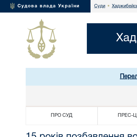
Хаджибейсь
Судова влада України
Суди
•
Хад
Перел
ПРО СУД
ПРЕС-Ц
15 років позбавлення в