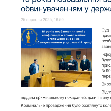
обвинуваченням у держа
25 вересня 2025, 16:59
Суд 
приз
позб
зван
Інфо
буду
прис
№90»
пере
Виро
Відп
піддана кримінальному покаранню, доки її вину
Кримінальне провадження було розглянуто колегіє