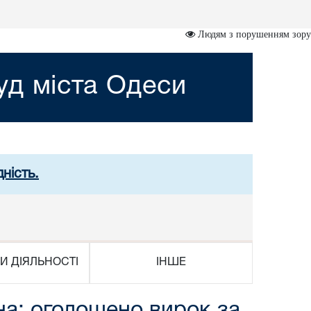
Людям з порушенням зору
д міста Одеси
ність.
И ДІЯЛЬНОСТІ
ІНШЕ
на: оголошено вирок за