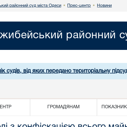
кий районний суд міста Одеси
Прес-центр
Новини
•
•
жибейський районний су
ік судів, від яких передано територіальну підсуд
ЕНТР
ГРОМАДЯНАМ
ПОКАЗНИК
олі з конфіскацією всього май