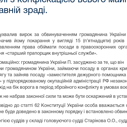
вній зраді.
ухвалив вирок за обвинуваченням громадянина України у
начив йому покарання у вигляді 15 (п’ятнадцяти) років
авленням права обіймати посади в правоохоронних орга
ня «старший прапорщик внутрішньої служби».
рмаційно: громадянина України П. засуджено за те, що він
чи громадянином України, займаючи посаду в органах кри
ягу та зайняв посаду «заместителя дежурного помощника
 у підпорядкованому окупаційній адміністрації РФ незако
хід на бік ворога в період збройного конфлікту в умовах во
к не набрав законної сили та може бути оскаржений в уст
овідно до статті 62 Конституції України особа вважається
 не буде доведено в законному порядку і встановлено обви
ю суддів у складі головуючого судді Старікова О.О., суддів