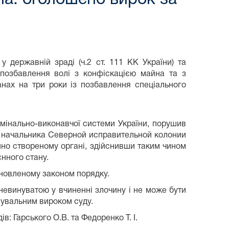
 державній зраді (ч.2 ст. 111 КК України) та
 позбавлення волі з конфіскацією майна та з
нах на три роки із позбавлення спеціального
мінально-виконавчої системи України, порушив
 начальника Северной исправительной колонии
нно створеному органі, здійснивши таким чином
єнного стану.
ановленому законом порядку.
 невинуватою у вчиненні злочину і не може бути
нувальним вироком суду.
: Гарського О.В. та Федоренко Т. І.