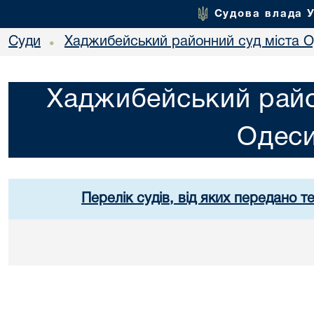
Судова влада 
Суди
Хаджибейський районний суд міста 
•
Хаджибейський райо
Одес
Перелік судів, від яких передано т