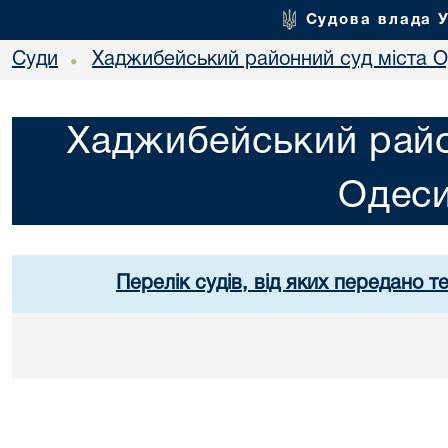
Судова влада 
Суди
Хаджибейський районний суд міста 
•
Хаджибейський райо
Одес
Перелік судів, від яких передано т