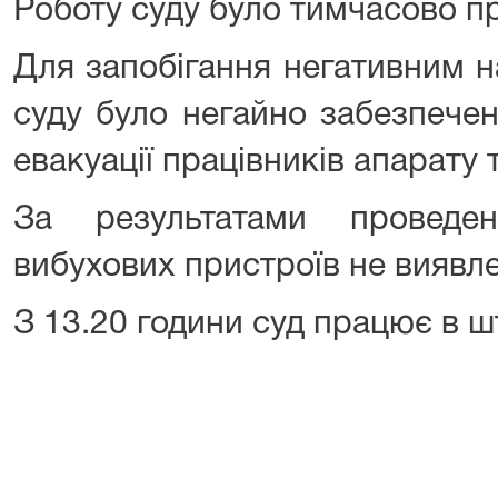
Роботу суду було тимчасово п
Для запобігання негативним н
суду було негайно забезпече
евакуації працівників апарату т
За результатами проведе
вибухових пристроїв не виявл
З 13.20 години суд працює в 