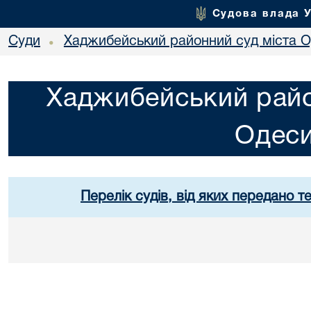
Судова влада 
Суди
Хаджибейський районний суд міста 
•
Хаджибейський райо
Одес
Перелік судів, від яких передано т