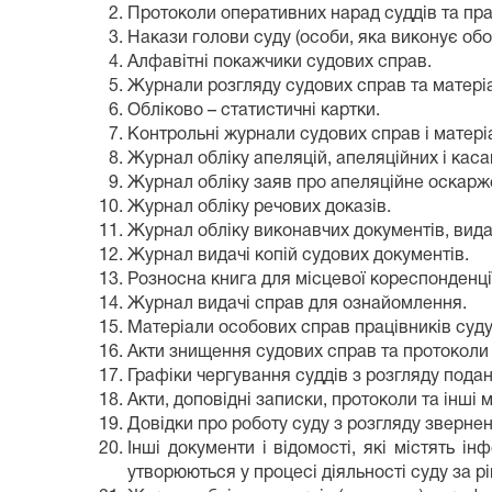
Протоколи оперативних нарад суддів та пра
Накази голови суду (особи, яка виконує обов
Алфавітні покажчики судових справ.
Журнали розгляду судових справ та матеріа
Обліково – статистичні картки.
Контрольні журнали судових справ і матеріа
Журнал обліку апеляцій, апеляційних і каса
Журнал обліку заяв про апеляційне оскарже
Журнал обліку речових доказів.
Журнал обліку виконавчих документів, вид
Журнал видачі копій судових документів.
Розносна книга для місцевої кореспонденці
Журнал видачі справ для ознайомлення.
Матеріали особових справ працівників суду
Акти знищення судових справ та протоколи п
Графіки чергування суддів з розгляду пода
Акти, доповідні записки, протоколи та інші
Довідки про роботу суду з розгляду звернен
Інші документи і відомості, які містять і
утворюються у процесі діяльності суду за рі