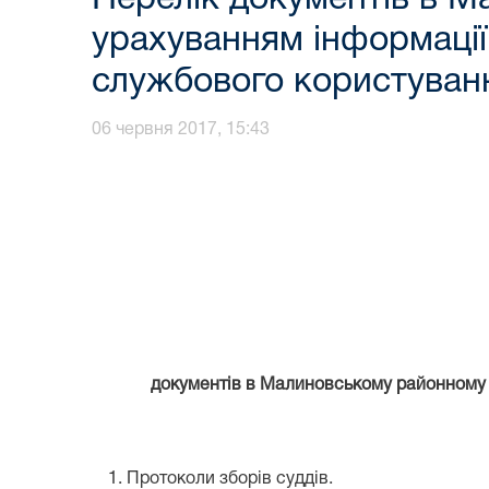
урахуванням інформації
службового користуван
06 червня 2017, 15:43
документів в Малиновському районному с
Протоколи зборів суддів.