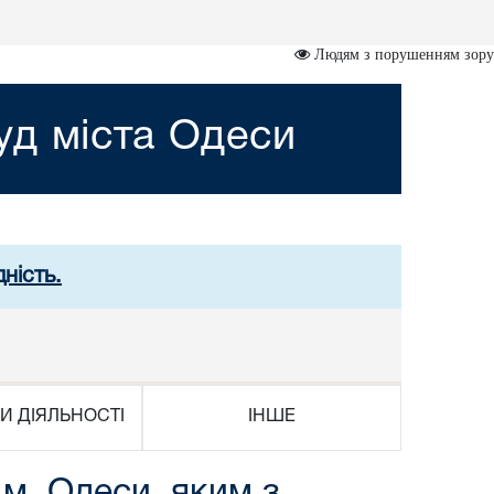
Людям з порушенням зору
д міста Одеси
ність.
И ДІЯЛЬНОСТІ
ІНШЕ
м. Одеси, яким з