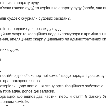
цівників апарату суду.
’язки голови суду) та керівника апарату суду (особи, яка в
лів суддею (журнали судових засідань).
лів, переданих для розгляду судді.
ційних скарг та касаційних подань прокурора в кримінальни
ння, апеляційних скарг у цивільних чи адміністративних с
аних судом.
ї.
.
остійно діючої експертної комісії щодо передачі до архіву 
нь правоохоронних органів.
 матеріали щодо вивчення стану організаційного забезпеченн
ь громадян, доповідні записки.
нформацію, що відповідає частині першій статті 9 Закону У
шенням комісії».