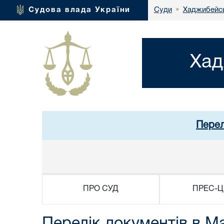
Хаджибейсь
Судова влада України
Суди
•
Хад
Перел
ПРО СУД
ПРЕС-Ц
Перелік документів в М