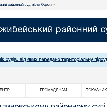
кий районний суд міста Одеси
•
жибейський районний су
ік судів, від яких передано територіальну підсуд
ЕНТР
ГРОМАДЯНАМ
ПОКАЗНИК
алиновському районному суді 