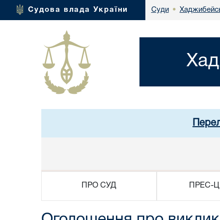
Хаджибейсь
Судова влада України
Суди
•
Хад
Перел
ПРО СУД
ПРЕС-Ц
Оголошення про виклик