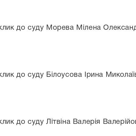
клик до суду Морева Мілена Олексан
лик до суду Білоусова Ірина Миколаї
лик до суду Літвіна Валерія Валерій