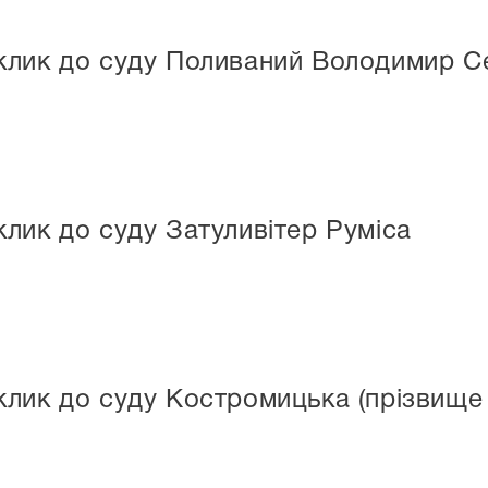
клик до суду Поливаний Володимир С
лик до суду Затуливітер Руміса
лик до суду Костромицька (прізвище