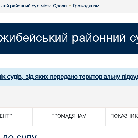
кий районний суд міста Одеси
Громадянам
•
жибейський районний су
ік судів, від яких передано територіальну підсуд
ЕНТР
ГРОМАДЯНАМ
ПОКАЗНИК
 до суду