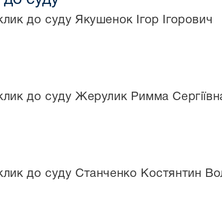
лик до суду Якушенок Ігор Ігорович
лик до суду Жерулик Римма Сергіївн
клик до суду Станченко Костянтин В