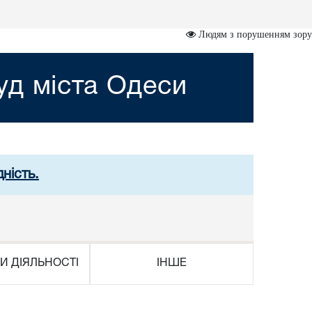
Людям з порушенням зору
д міста Одеси
ність.
И ДІЯЛЬНОСТІ
ІНШЕ