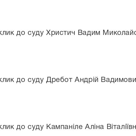
клик до суду Христич Вадим Миколай
клик до суду Дребот Андрій Вадимов
лик до суду Кампаніле Аліна Віталіїв