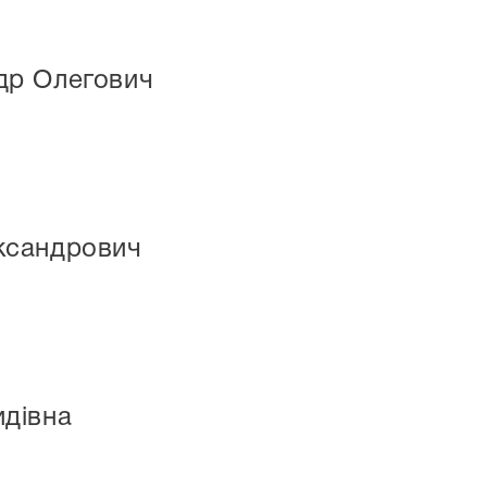
др Олегович
ксандрович
идівна